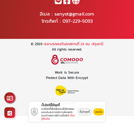
อีเมล :
sanyot@gmail.com
โทรศัพท์ :
097-229-5093
© 2569
ปะยางรถยนต์นอกสถานที่ 24 ชม. ปทุมธานี
All rights reserved.
Work is Secure
Protect Data With Encrypt
Powered By
เว็บไซต์นี้ใช้คุกกี้
Thailand YellowPages
เราใช้คุกกี้เพื่อเพิ่มประสิทธิภาพและ
ตั้งค่าคุกกี้
ยอมรับ
มอบประสบการณ์ความพึงพอใจ
ของท่านในการใช้งานเว็บไซต์
เรียน
รู้เพิ่มเติม