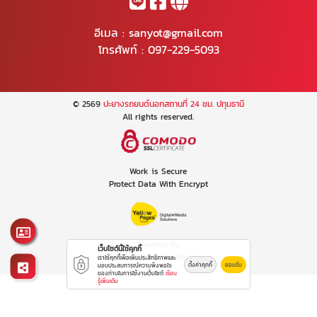
อีเมล :
sanyot@gmail.com
โทรศัพท์ :
097-229-5093
© 2569
ปะยางรถยนต์นอกสถานที่ 24 ชม. ปทุมธานี
All rights reserved.
Work is Secure
Protect Data With Encrypt
Powered By
เว็บไซต์นี้ใช้คุกกี้
Thailand YellowPages
เราใช้คุกกี้เพื่อเพิ่มประสิทธิภาพและ
ตั้งค่าคุกกี้
ยอมรับ
มอบประสบการณ์ความพึงพอใจ
ของท่านในการใช้งานเว็บไซต์
เรียน
รู้เพิ่มเติม